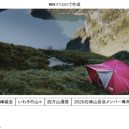
で作成
七峰縦走
いわきの山々
四方山通信
2026石城山岳会メンバー専
せ