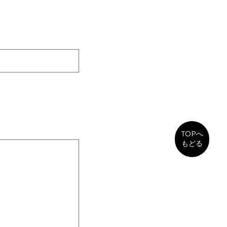
TOPへ
もどる