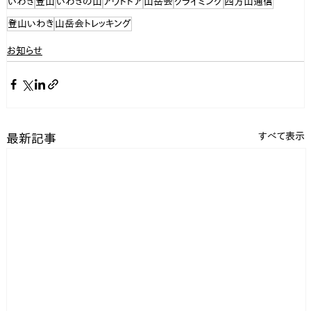
いわき
登山
いわきの山
アウトドア
山岳会
クライミング
四方山通信
登山いわき
山岳会トレッキング
お知らせ
すべて表示
最新記事