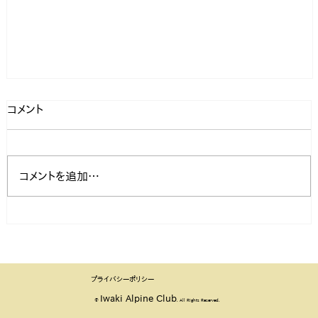
コメント
コメントを追加…
第21回いわき七峰縦走大会要項を公開しました
プライバシーポリシー
Iwaki Alpine Club
©
. All Rights Reserved.