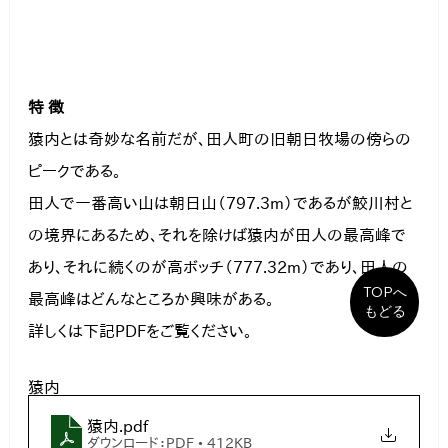
特 徴
猿内とは奇妙な名前だが、田人町の旧朝日牧場の傍らの
ピークである。

田人で一番高い山は朝日山（797.3m）であるが鮫川村と
の境界にあるため、それを除けば猿内が田人の最高峰で
あり、それに続くのが高ボッチ（777.32m）であり、田人の
TOPへ
最高峰はどんなところか興味がある。
もどる
詳しくは下記PDFをご覧ください。
猿内
猿内
.pdf
ダウンロード：PDF • 412KB