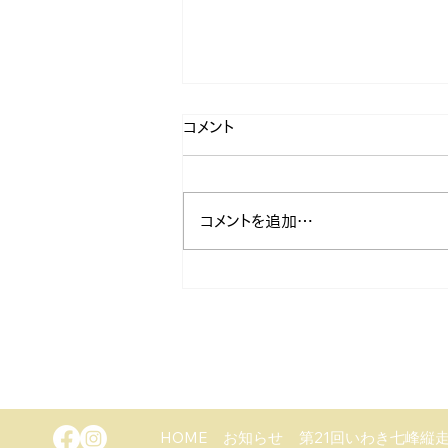
コメント
コメントを追加…
島倉山（しまくらやま）
HOME
お知らせ
第21回いわき七峰縦