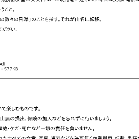
こと。

の数々の飛瀑」のことを指す。それが山名に転移。
ください。
pdf
• 577KB
て楽しむものです。

山届の提出、保険の加入などを忘れずに行いましょう。

事故・ケガ・死亡など一切の責任を負いません。
れたすべての文章、写真、資料などを許可無く商業利用、転載、書