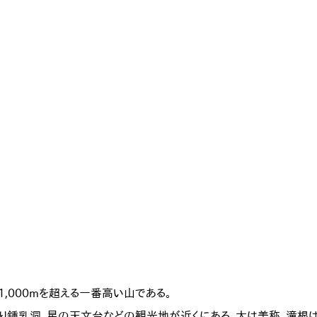
,000mを超える一番高い山である。

り鍾乳洞、星の天文台などの観光地が近くにある。大は美称、滝根は