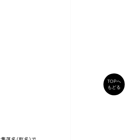
TOPへ
もどる
集落名（町名）で、