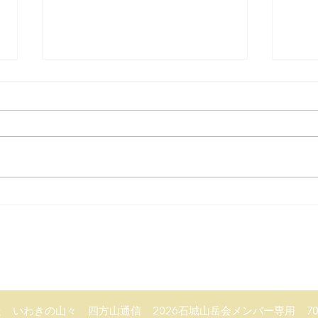
猿内
常磐高倉山（じょうばんたかくら
やま）
走
いわきの山々
四方山通信
2026石城山岳会メンバー専用
7