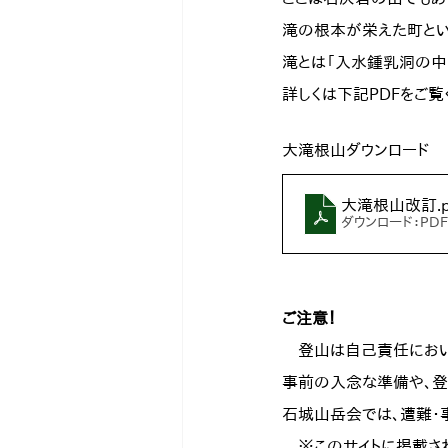
滝の根本が栄えた町という
滝とは「入水鍾乳洞の中
詳しくは下記PDFをご覧
大滝根山ダウンロード
大滝根山改訂
.
ダウンロード：PDF 
ご注意！
　登山は自己責任におい
事前の入念な準備や、登
石城山岳会では、遭難・
　※このサイトに掲載さ