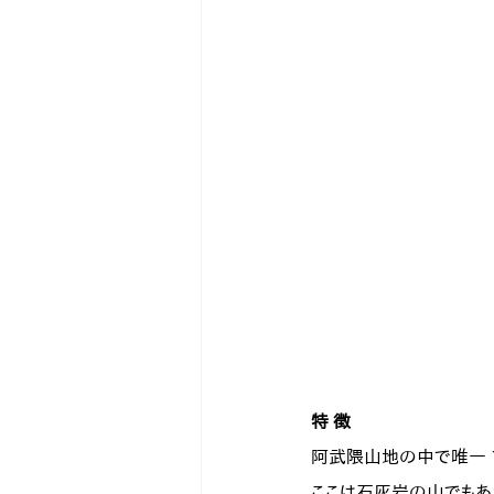
特 徴
阿武隈山地の中で唯一 1
ここは石灰岩の山でもあ