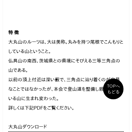
特 徴
大丸山のルーツは、大は美称。丸みを持つ尾根でこんもりと
している山ということ。

仏具山の南西、茨城県との県境にそびえる三等三角点の
山である。

以前の頂上付近は深い藪で、三角点に辿り着くのが容易
TOPへ
なことではなかったが、本会で登山道を整備し親しまれて
もどる
いる山に生まれ変わった。
詳しくは下記PDFをご覧ください。
大丸山ダウンロード