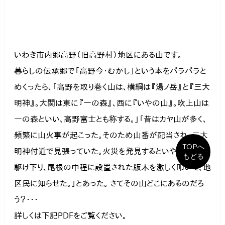
いわき市内郷高野（旧高野村）地区にある山です。 
暮らしの伝承郷で「高野今・むかし」という本をパラパラと
めくったら、「高野を取り巻く山は、横綱は『湯ノ岳』と『三大
明神』。大関は東に『一の森』、西に『いやの山』。吹上山は
一の森といい、高野富士とも称する。」「昔はカヤ山が多く、
頻繁に山火事が起こった。そのため山番が配当され、三大
TOPへ
明神付近で見張っていた。火災を発見するといやの山まで
もどる
駆け下り、尾根の中程に設置された版木を激しく叩いて、地
区民に知らせた。」とあった。 さてその山どこにあるのだろ
う？・・・
詳しくは下記PDFをご覧ください。