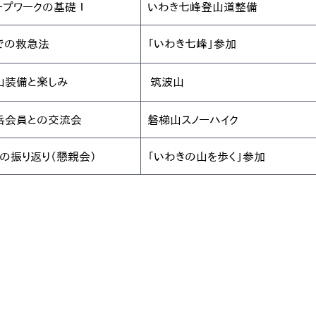
ープワークの基礎Ⅰ
いわき七峰登山道整備
での救急法
「いわき七峰」参加
山装備と楽しみ
 筑波山
岳会員との交流会
磐梯山スノーハイク
年の振り返り（懇親会）
「いわきの山を歩く」参加