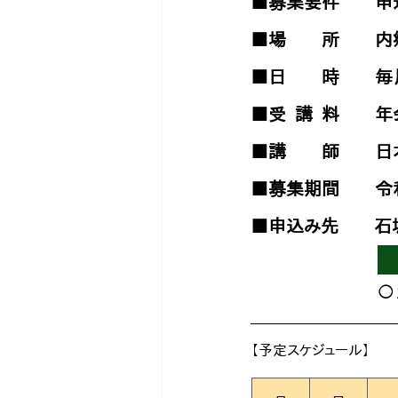
■募集要件　　申込
■場　　所　　内
■日　　時　　毎月
■受  講  料　　
■講　　師　　日
■募集期間　　令和
■
申込み先
石
◯ 
【予定スケジュール】