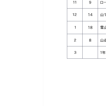
１１
9
ロ
１２
14
山
 １
18
雪
 ２
8
山
 ３
１