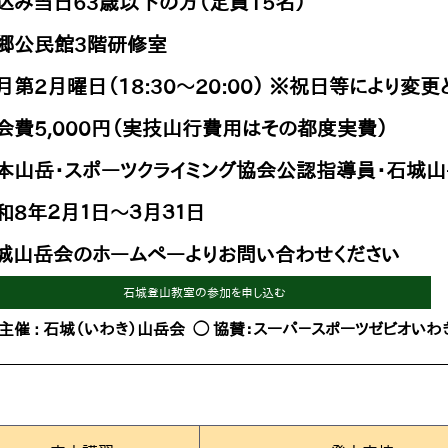
み当日63歳以下の方（定員15名）
郷公民館3階研修室
第2月曜日（18:30～20:00） ※祝日等により変
年会費5,000円（実技山行費用はその都度実費）
本山岳・スポーツクライミング協会公認指導員・石城
8年２月１日～３月３１日
城山岳会のホームペーよりお問い合わせください
石城登山教室の参加を申し込む
主催 : 石城（いわき）山岳会  
◯ 
協賛：スーパ－スポーツゼビオいわ