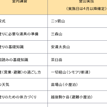
室内講習
登山実技
（実施日は４月以降確定）
校式
 二ッ箭山
登りに必要な道具の準備
 三森山
登りの基礎知識
 安達太良山
図読みの基礎知識
 茶臼岳
屋（営業・避難）の過ごし方
 一切経山（シモフリ新道）
の天気
 苗場山（小屋泊）
登りのための体力づくり
 越後駒ケ岳（避難小屋泊）