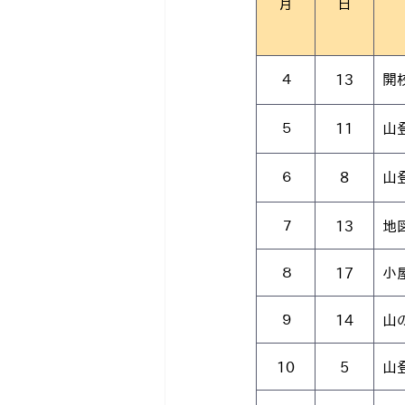
月
日
 ４
13
開
 ５
11
山
 ６
8
山
 ７
13
地
 ８
17
小
 ９
14
山
10
5
山