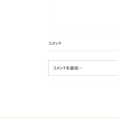
コメント
コメントを追加…
第21回いわき七峰縦走大会要
項を公開しました