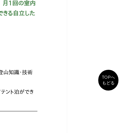
 月1回の室内
できる自立した
 登山知識・技術
TOPへ
もどる
てテント泊ができ