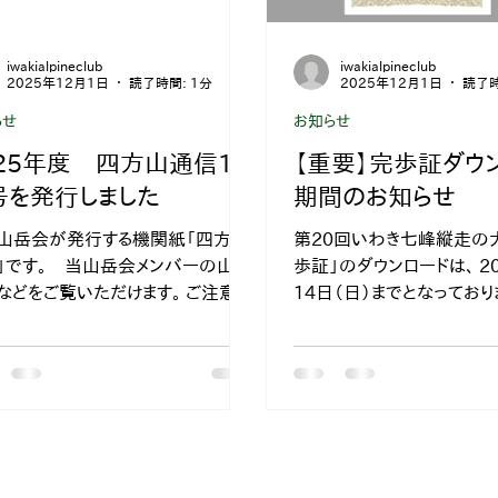
iwakialpineclub
iwakialpineclub
2025年12月1日
読了時間: 1分
2025年12月1日
読了時
らせ
お知らせ
025年度 四方山通信11
【重要】完歩証ダウ
号を発行しました
期間のお知らせ
山岳会が発行する機関紙「四方山
第20回いわき七峰縦走の
」です。 当山岳会メンバーの山行
歩証」のダウンロードは、 2025年12月
などをご覧いただけます。 ご注意！
14日（日）までとなっており
は自己責任において楽しむもの
過ぎてしまうとダウンロード
。 事前の入念な準備や、登山届
ので、お済みでない方はお
出、保険の加入などを忘れずに行
ロードをしてください。
しょう