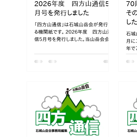
2026年度 四方山通信5
7
月号を発行しました
そ
し
「四方山通信」は石城山岳会が発行す
る機関紙です。 2026年度 四方山通
石城
信5月号を発行しました。当山岳会会員
月に
の寄稿による山行や研修会のなどの報
年で
告が掲載されており、メンバーの山行記
岳会
録などをご覧いただけます。
の周辺
百名
やそ
誌が
える
りま
本誌
ただ