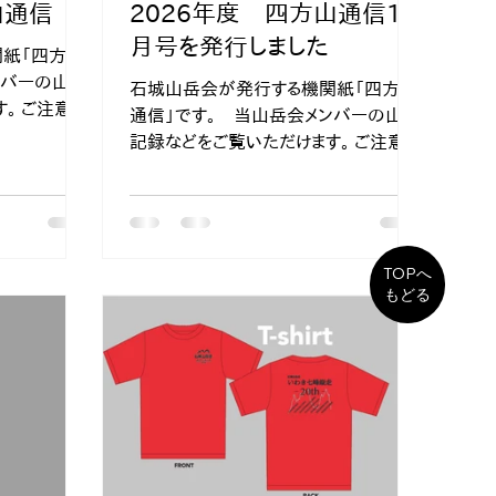
山通信
2026年度 四方山通信1
月号を発行しました
紙「四方山
ンバーの山行
石城山岳会が発行する機関紙「四方山
。 ご注意！
通信」です。 当山岳会メンバーの山行
楽しむもの
記録などをご覧いただけます。 ご注意！
や、登山届の
登山は自己責任において楽しむもの
れずに行い
です。 事前の入念な準備や、登山届
の提出、保険の加入などを忘れずに行
いましょう
TOPへ
もどる