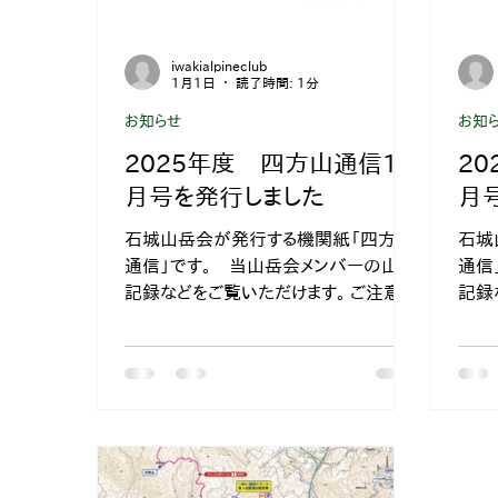
iwakialpineclub
1月1日
読了時間: 1分
お知らせ
お知
2025年度 四方山通信12
2
月号を発行しました
月
石城山岳会が発行する機関紙「四方山
石城
通信」です。 当山岳会メンバーの山行
通信
記録などをご覧いただけます。 ご注意！
記録
登山は自己責任において楽しむもの
登山
です。 事前の入念な準備や、登山届
です
の提出、保険の加入などを忘れずに行
の提
いましょう
いま