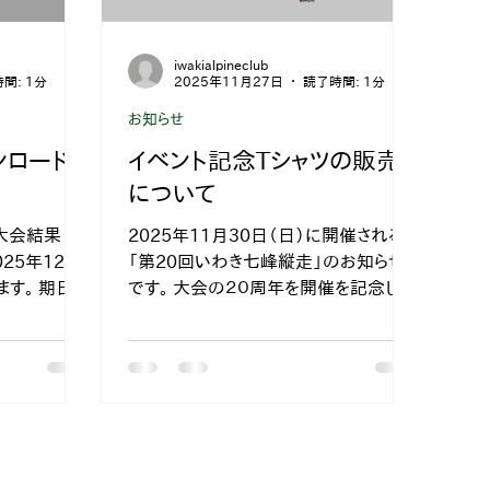
iwakialpineclub
間: 1分
2025年11月27日
読了時間: 1分
お知らせ
ンロード
イベント記念Tシャツの販売
について
大会結果「完
2025年11月30日（日）に開催される、
「第20回いわき七峰縦走」のお知らせ
ます。 期日を
です。 大会の２０周年を開催を記念し
ができません
て、オリジナルTシャツを大会会場特設ブ
早めにダウン
ースにて数量限定で販売いたします。