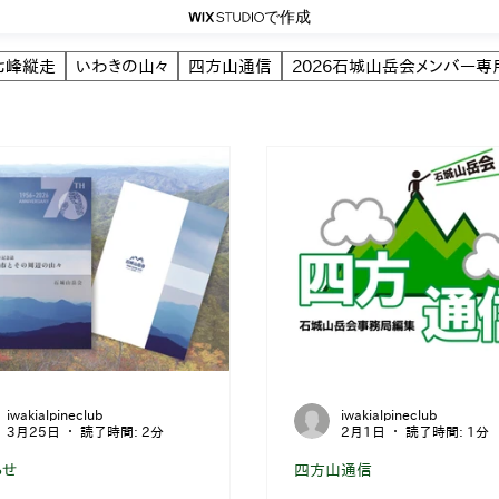
で作成
七峰縦走
いわきの山々
四方山通信
2026石城山岳会メンバー専
iwakialpineclub
iwakialpineclub
3月25日
読了時間: 2分
2月1日
読了時間: 1分
らせ
四方山通信