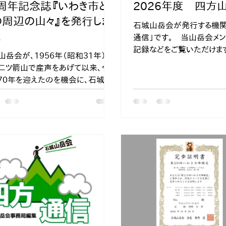
0周年記念誌『いわき市と
2026年度 四方
の周辺の山々』を発行しま
石城山岳会が発行する機関
た
通信」です。 当山岳会メ
記録などをご覧いただけます
山岳会が、1956年（昭和31年）7
登山は自己責任において
二ツ箭山で産声をあげて以来、今
です。 事前の入念な準備
70年を迎えたのを機会に、石城山
提出、保険の加入などを忘
創立70周年記念誌 『いわき市とそ
ましょう
の山々』を発行しました。 有名な
山だけでなく、地域に根ざした山々
の歴史・文化に焦点を当てた記念
地域の自然を見直し、次世代へ伝
貴重な財産となることを期待してお
す。ぜひ皆様に手にとっていただき
を参考に身近な里山を楽しんでい
ければ幸いです。