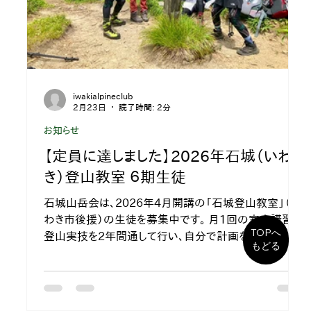
iwakialpineclub
2月23日
読了時間: 2分
お知らせ
【定員に達しました】2026年石城（いわ
き）登山教室 ６期生徒
石城山岳会は、2026年4月開講の「石城登山教室」（い
わき市後援）の生徒を募集中です。 月1回の室内講習と
TOPへ
登山実技を2年間通して行い、自分で計画を立ててテン
もどる
ト泊山行ができる自立した登山者になれることを目指し
ます。 募集条件は63歳以下の方。 募集定員は約20人。